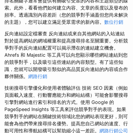
排名關鍵字通常會提供有關吸引受眾的內容和主題類型的線
索。此外，看看他們如何建立內容、文章的長度以及發布的
頻率。透過識別內容差距（您的競爭對手涵蓋但您尚未解決
的主題），您可以建立滿足受眾需求的新內容。
數位行銷
反向連結設定檔審查 反向連結或來自其他網站的入站連結
對於提高網站的網域權重和提高搜尋排名至關重要。分析競
爭對手的反向連結配置可以揭示潛在的連結建立機會。
Ahrefs 和 Majestic 等工具可以向您顯示哪些網站連結到您
的競爭對手，以及吸引這些連結的內容類型。有了這些知
識，您就可以開發吸引類似的高品質反向連結的內容或合作
夥伴關係。
網路行銷
技術搜尋引擎優化和使用者體驗評估 技術 SEO 因素（例如
頁面載入速度、行動響應能力和網站結構）可能會影響搜尋
引擎對網站進行索引和排名的方式。使用 Google 的
PageSpeed Insights 等工具來評估競爭對手的表現。如果
競爭對手的網站在關鍵技術領域比您的網站表現更好，則可
能會為他們帶來搜尋排名優勢。提高您自己網站的速度、行
動可用性和導航結構可以幫助縮小這一差距。
網路行銷公司